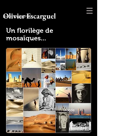
Olivier Escarguel
PHOTOGRAPHE
Un florilège de
mosaïques...